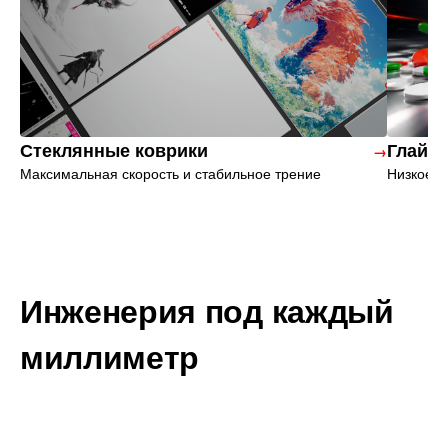
Стеклянные коврики
Глайд
→
Максимальная скорость и стабильное трение
Низкое т
Закалённое стекло 2.5 мм
CNC-к
Инженерия под каждый
Низкий профиль, устойчив к
Меньше к
миллиметр
царапинам и износу
длительн